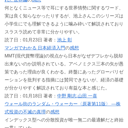
何となくニュース等で耳にする世界情勢に関するワード、
実は良く知らなかったりするが、池上さんこのシリーズは
小学生にでも理解できるように噛み砕いて解説されており
スラスラ読めて非常に分かりやすい。
読了日：01月23日 著者：
池上 彰
マンガでわかる 日本経済入門
の
感想
MMT(現代貨幣理論)の視点から日本がなぜデフレから脱却
出来ないのか説明されている。アベノミクス三本の矢が愚
策であった理由が良くわかる。終盤にあったグローバリゼ
ーションを批判する指摘には賛同できないが、経済の基礎
が分かりやすく解説されており有益な本と感じた。
読了日：01月18日 著者：
中野 剛志,山田 一喜
ウォール街のランダム・ウォーカー〈原著第11版〉 ―株
式投資の不滅の真理
の
感想
インデックス型への分散投資が唯一無二の最適解だと終始
一貫していた