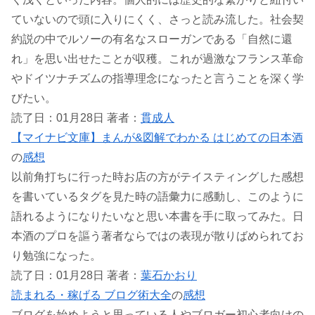
ていないので頭に入りにくく、さっと読み流した。社会契
約説の中でルソーの有名なスローガンである「自然に還
れ」を思い出せたことが収穫。これが過激なフランス革命
やドイツナチズムの指導理念になったと言うことを深く学
びたい。
読了日：01月28日 著者：
貫成人
【マイナビ文庫】まんが&図解でわかる はじめての日本酒
の
感想
以前角打ちに行った時お店の方がテイスティングした感想
を書いているタグを見た時の語彙力に感動し、このように
語れるようになりたいなと思い本書を手に取ってみた。日
本酒のプロを謳う著者ならではの表現が散りばめられてお
り勉強になった。
読了日：01月28日 著者：
葉石かおり
読まれる・稼げる ブログ術大全
の
感想
ブログを始めようと思っている人やブロガー初心者向けの