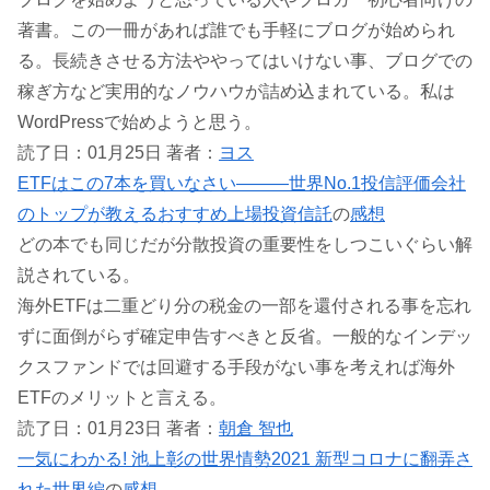
著書。この一冊があれば誰でも手軽にブログが始められ
る。長続きさせる方法ややってはいけない事、ブログでの
稼ぎ方など実用的なノウハウが詰め込まれている。私は
WordPressで始めようと思う。
読了日：01月25日 著者：
ヨス
ETFはこの7本を買いなさい―――世界No.1投信評価会社
のトップが教えるおすすめ上場投資信託
の
感想
どの本でも同じだが分散投資の重要性をしつこいぐらい解
説されている。
海外ETFは二重どり分の税金の一部を還付される事を忘れ
ずに面倒がらず確定申告すべきと反省。一般的なインデッ
クスファンドでは回避する手段がない事を考えれば海外
ETFのメリットと言える。
読了日：01月23日 著者：
朝倉 智也
一気にわかる! 池上彰の世界情勢2021 新型コロナに翻弄さ
れた世界編
の
感想