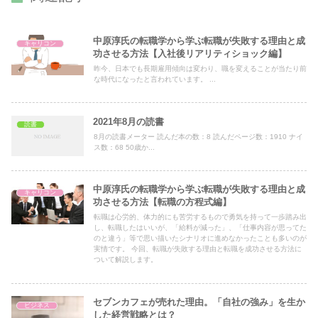
中原淳氏の転職学から学ぶ転職が失敗する理由と成
キャリコン
功させる方法【入社後リアリティショック編】
昨今、日本でも長期雇用傾向は変わり、職を変えることが当たり前
な時代になったと言われています。 ...
2021年8月の読書
読書
8月の読書メーター 読んだ本の数：8 読んだページ数：1910 ナイ
ス数：68 50歳か...
中原淳氏の転職学から学ぶ転職が失敗する理由と成
キャリコン
功させる方法【転職の方程式編】
転職は心労的、体力的にも苦労するもので勇気を持って一歩踏み出
し、転職したはいいが、「給料が減った」、「仕事内容が思ってた
のと違う」等で思い描いたシナリオに進めなかったことも多いのが
実情です。 今回、転職が失敗する理由と転職を成功させる方法に
ついて解説します。
セブンカフェが売れた理由。「自社の強み」を生か
ビジネス
した経営戦略とは？