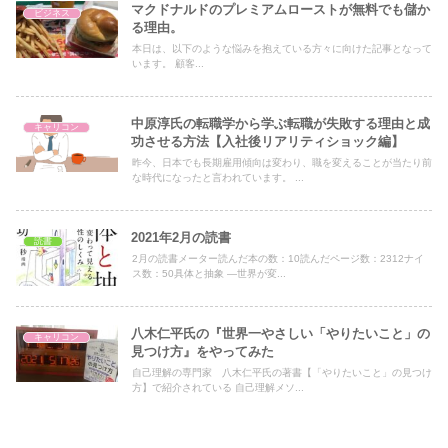
マクドナルドのプレミアムローストが無料でも儲か
ビジネス
る理由。
本日は、以下のような悩みを抱えている方々に向けた記事となって
います。 顧客...
中原淳氏の転職学から学ぶ転職が失敗する理由と成
キャリコン
功させる方法【入社後リアリティショック編】
昨今、日本でも長期雇用傾向は変わり、職を変えることが当たり前
な時代になったと言われています。 ...
2021年2月の読書
読書
2月の読書メーター読んだ本の数：10読んだページ数：2312ナイ
ス数：50具体と抽象 ―世界が変...
八木仁平氏の『世界一やさしい「やりたいこと」の
キャリコン
見つけ方』をやってみた
自己理解の専門家 八木仁平氏の著書【「やりたいこと」の見つけ
方】で紹介されている 自己理解メソ...