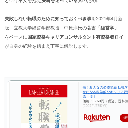
という不安を抱え
決断を迷っている人
のために
失敗しない転職のために知っておくべき事
を2021年4月新
版 立教大学経営学部教授 中原淳氏の著書
「経営学」
をベースに
国家資格キャリアコンサルタント有資格者ロイ
が自身の経験を踏まえ丁寧に解説します。
働くみんなの必修講義 転職学
かになる科学的なキャリア行動
原 淳 ]
価格：1760円（税込、送料無
(2021/4/27時点)
楽